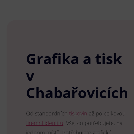
Grafika a tisk
v
Chabařovicích
Od standardních
tiskovin
až po celkovou
firemní identitu
. Vše, co potřebujete, na
jednom místě. Potřebujete grafické