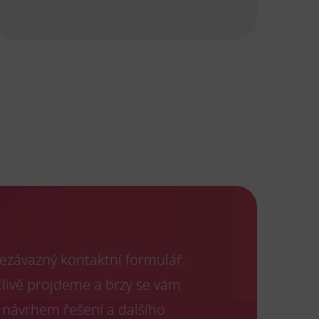
ezávazný kontaktní formulář.
člivě projdeme a brzy se vám
 návrhem řešení a dalšího