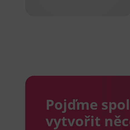
Pojďme spo
vytvořit ně