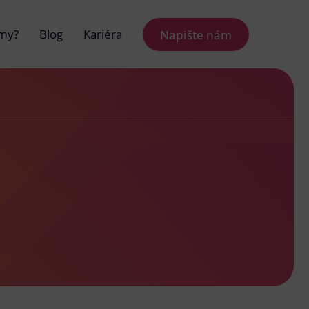
 my?
Blog
Kariéra
Napište nám