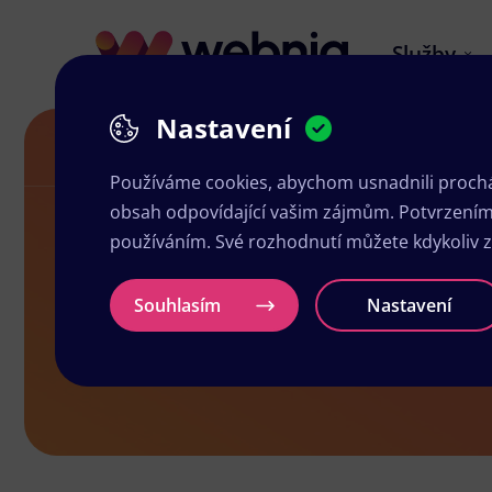
Služby
Nastavení
Grafika a tisk Chabařovice
Používáme cookies, abychom usnadnili prochá
obsah odpovídající vašim zájmům. Potvrzením n
používáním. Své rozhodnutí můžete kdykoliv 
Grafika a ti
Souhlasím
Nastavení