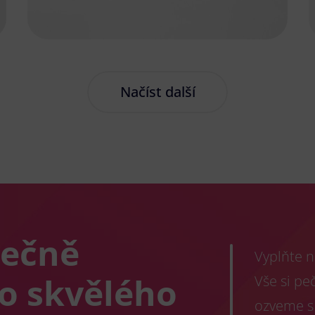
Načíst další
lečně
Vyplňte n
co skvělého
Vše si pe
ozveme s