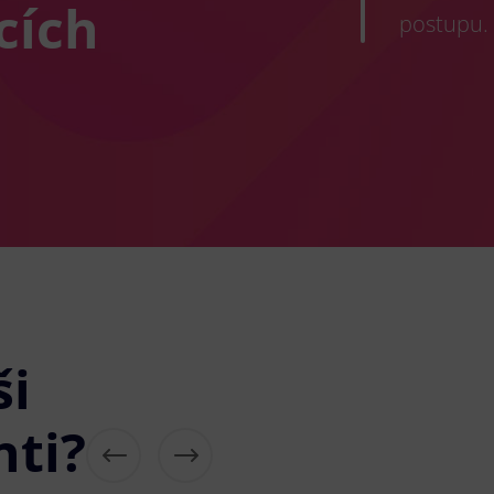
cích
postupu.
ši
nti?