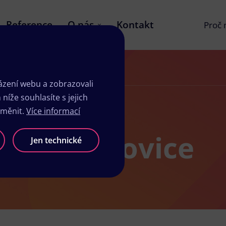
Reference
O nás
Kontakt
Proč
zení webu a zobrazovali
íže souhlasíte s jejich
změnit.
Více informací
sk Chabařovice
Jen technické