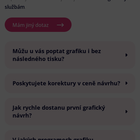
službám
.
Mám jiný dotaz
Můžu u vás poptat grafiku i bez
následného tisku?
Poskytujete korektury v ceně návrhu?
Jak rychle dostanu první grafický
návrh?
V jakých programech grafiku