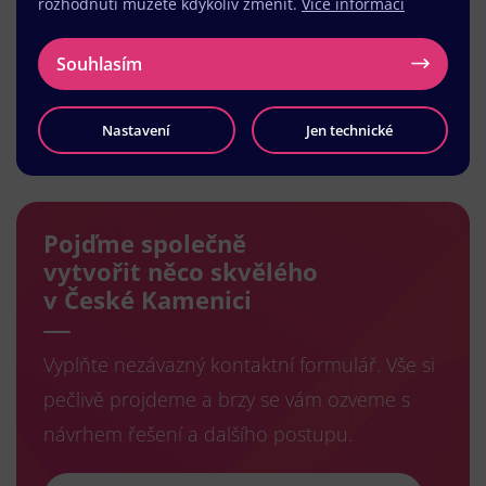
rozhodnutí můžete kdykoliv změnit.
Více informací
Souhlasím
Nastavení
Jen technické
Načíst další
Pojďme společně
vytvořit něco skvělého
v České Kamenici
Vyplňte nezávazný kontaktní formulář. Vše si
pečlivě projdeme a brzy se vám ozveme s
návrhem řešení a dalšího postupu.