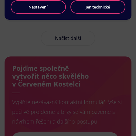
Nastavení
Jen technické
Načíst další
Pojďme společně
vytvořit něco skvělého
v Červeném Kostelci
Vyplňte nezávazný kontaktní formulář. Vše si
pečlivě projdeme a brzy se vám ozveme s
návrhem řešení a dalšího postupu.