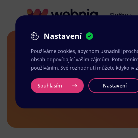
Služby
Nastavení
Grafika a tisk Čelákovice
Používáme cookies, abychom usnadnili prochá
obsah odpovídající vašim zájmům. Potvrzením n
používáním. Své rozhodnutí můžete kdykoliv 
Grafika a ti
Souhlasím
Nastavení