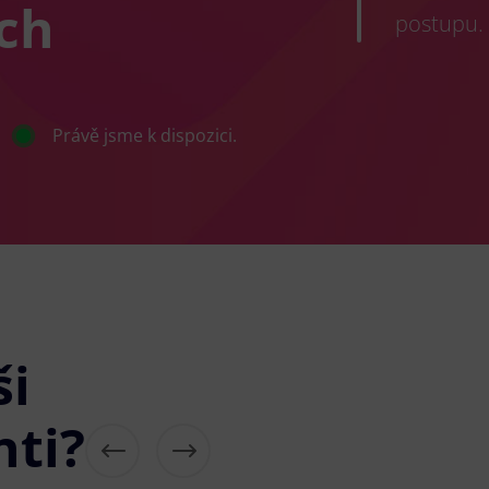
ích
postupu.
Právě jsme k dispozici.
ši
nti?