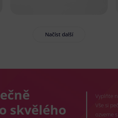
Načíst další
lečně
Vyplňte n
co skvělého
Vše si pe
ozveme s