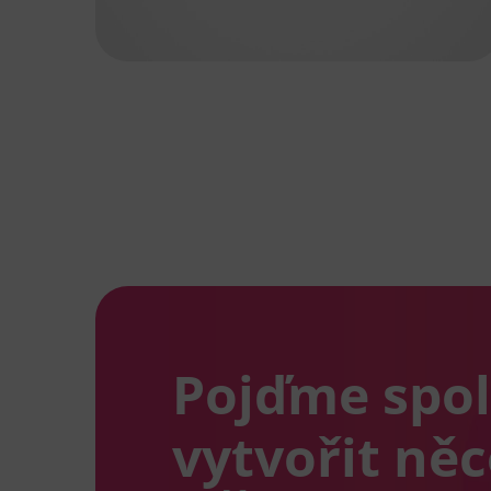
Pojďme spo
vytvořit ně