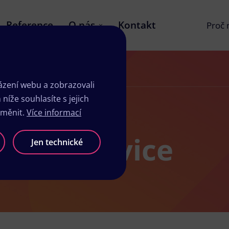
Reference
O nás
Kontakt
Proč
zení webu a zobrazovali
íže souhlasíte s jejich
změnit.
Více informací
sk Čelákovice
Jen technické