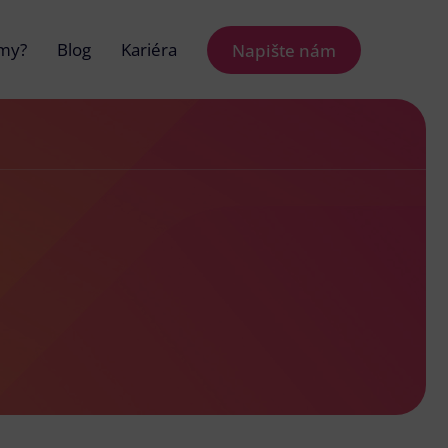
 my?
Blog
Kariéra
Napište nám