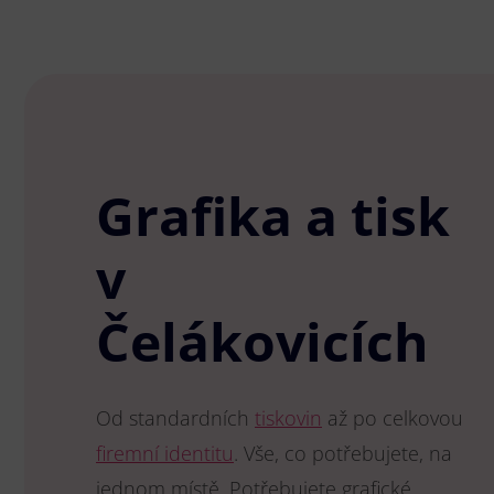
Grafika a tisk
v
Čelákovicích
Od standardních
tiskovin
až po celkovou
firemní identitu
. Vše, co potřebujete, na
jednom místě. Potřebujete grafické