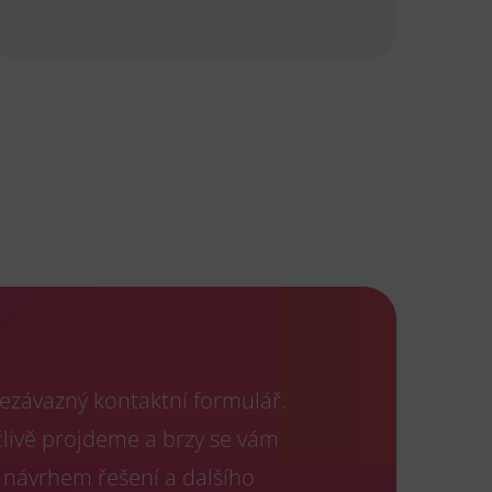
ezávazný kontaktní formulář.
člivě projdeme a brzy se vám
 návrhem řešení a dalšího