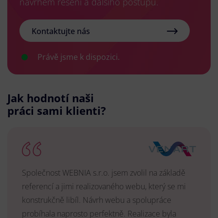
návrhem řešení a dalšího postupu.
Kontaktujte nás
Právě jsme k dispozici.
Jak hodnotí naši
práci sami klienti?
Společnost WEBNIA s.r.o. jsem zvolil na základě
referencí a jimi realizovaného webu, který se mi
konstrukčně libíl. Návrh webu a spolupráce
probíhala naprosto perfektně. Realizace byla