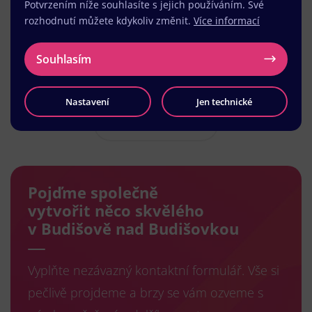
Potvrzením níže souhlasíte s jejich používáním. Své
rozhodnutí můžete kdykoliv změnit.
Více informací
Souhlasím
Nastavení
Jen technické
Načíst další
Pojďme společně
vytvořit něco skvělého
v Budišově nad Budišovkou
Vyplňte nezávazný kontaktní formulář. Vše si
pečlivě projdeme a brzy se vám ozveme s