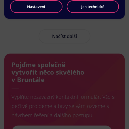
Nastavení
Jen technické
Načíst další
Pojďme společně
vytvořit něco skvělého
v Bruntále
Vyplňte nezávazný kontaktní formulář. Vše si
pečlivě projdeme a brzy se vám ozveme s
návrhem řešení a dalšího postupu.