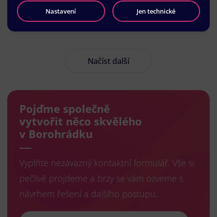
Nastavení
Jen technické
Načíst další
Pojďme společně
vytvořit něco skvělého
v Borohrádku
Vyplňte nezávazný kontaktní formulář. Vše si
pečlivě projdeme a brzy se vám ozveme s
návrhem řešení a dalšího postupu.