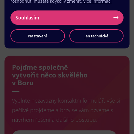
rozhodnutí můžete kdykoliv změnit.
Více informací
Souhlasím
Nastavení
Jen technické
Načíst další
Pojďme společně
vytvořit něco skvělého
v Boru
Vyplňte nezávazný kontaktní formulář. Vše si
pečlivě projdeme a brzy se vám ozveme s
návrhem řešení a dalšího postupu.