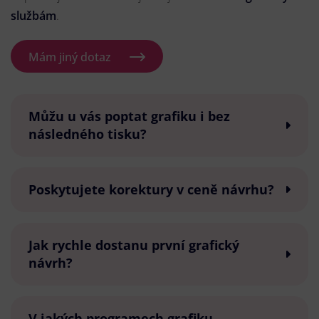
službám
.
Mám jiný dotaz
Můžu u vás poptat grafiku i bez
následného tisku?
Poskytujete korektury v ceně návrhu?
Jak rychle dostanu první grafický
návrh?
V jakých programech grafiku