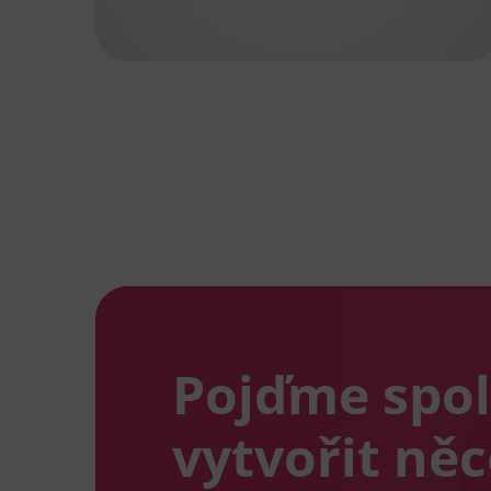
Pojďme spo
vytvořit ně