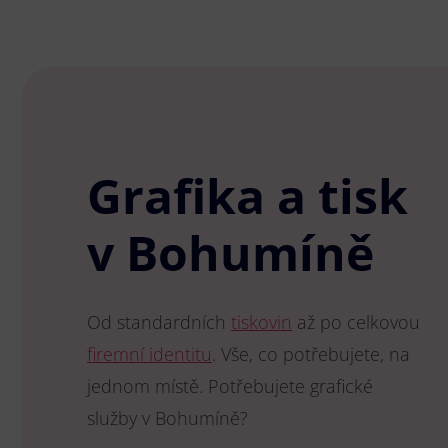
Grafika a tisk
v Bohumíně
Od standardních
tiskovin
až po celkovou
firemní identitu
. Vše, co potřebujete, na
jednom místě. Potřebujete grafické
služby v Bohumíně?