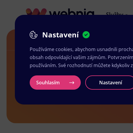
Služby
Nastavení
Grafika a tisk Bohumín
Používáme cookies, abychom usnadnili prochá
obsah odpovídající vašim zájmům. Potvrzením n
používáním. Své rozhodnutí můžete kdykoliv 
Grafika a ti
Souhlasím
Nastavení