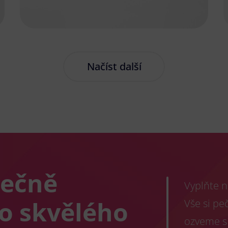
Načíst další
lečně
Vyplňte n
co skvělého
Vše si pe
ozveme s