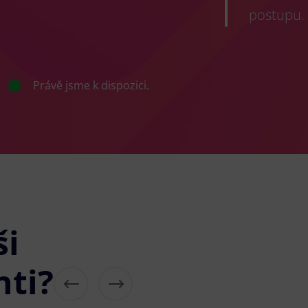
postupu.
Právě jsme k dispozici.
ši
nti?