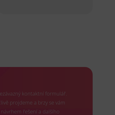
ezávazný kontaktní formulář.
člivě projdeme a brzy se vám
 návrhem řešení a dalšího