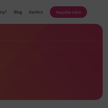
 my?
Blog
Kariéra
Napište nám