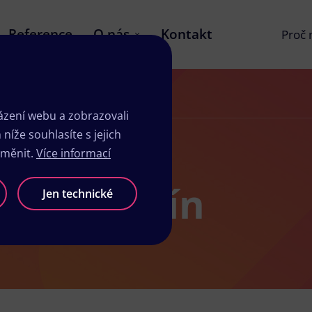
Reference
O nás
Kontakt
Proč
zení webu a zobrazovali
íže souhlasíte s jejich
změnit.
Více informací
sk Bohumín
Jen technické