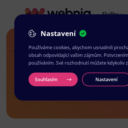
Služby
Nastavení
Grafika a tisk Bělá pod Bezdězem
Používáme cookies, abychom usnadnili prochá
obsah odpovídající vašim zájmům. Potvrzením n
používáním. Své rozhodnutí můžete kdykoliv 
Grafika a ti
Souhlasím
Nastavení