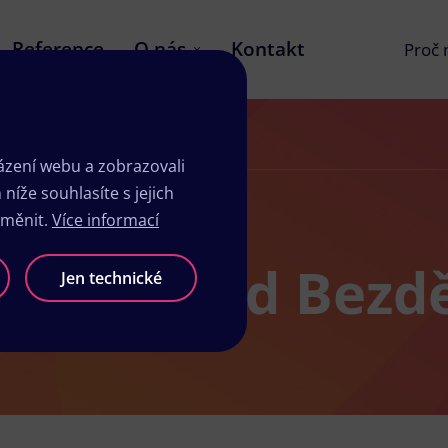
Reference
O nás
Kontakt
Proč
zení webu a zobrazovali
íže souhlasíte s jejich
změnit.
Více informací
sk Bělá pod Bez
Jen technické