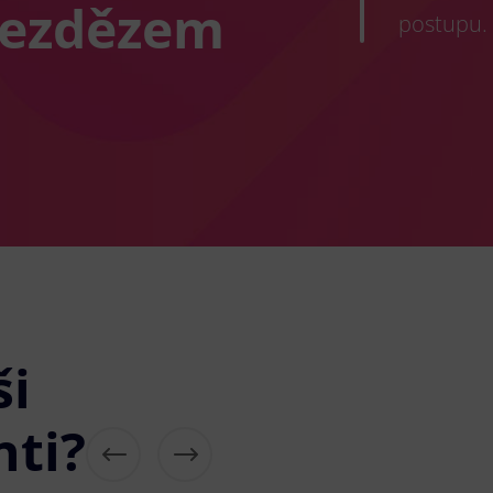
Bezdězem
postupu.
ši
nti?