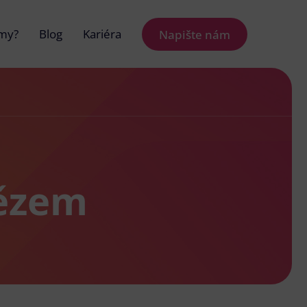
 my?
Blog
Kariéra
Napište nám
dězem