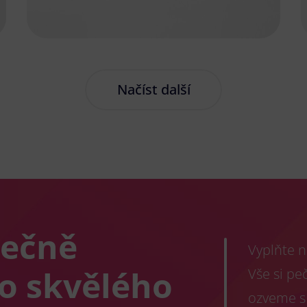
Načíst další
lečně
Vyplňte n
co skvělého
Vše si pe
ozveme s