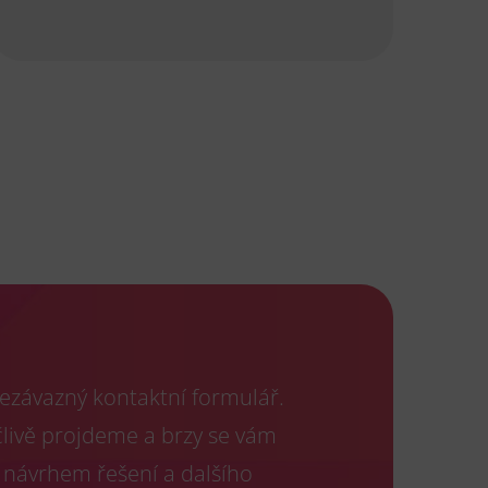
ezávazný kontaktní formulář.
člivě projdeme a brzy se vám
 návrhem řešení a dalšího