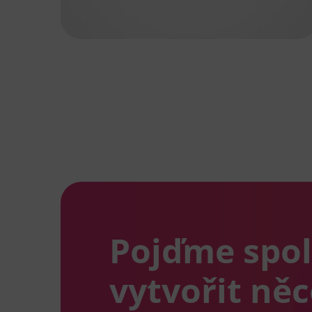
Pojďme spo
vytvořit ně