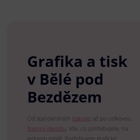
Grafika a tisk
v Bělé pod
Bezdězem
Od standardních
tiskovin
až po celkovou
firemní identitu
. Vše, co potřebujete, na
jednom místě. Potřebujete grafické