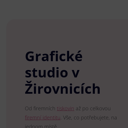
Grafické
studio v
Žirovnicích
Od firemních
tiskovin
až po celkovou
firemní identitu
. Vše, co potřebujete, na
jednom místě.