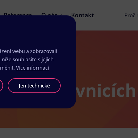
Reference
O nás
Kontakt
Proč
zení webu a zobrazovali
íže souhlasíte s jejich
změnit.
Více informací
dio v Žirovnicích
Jen technické