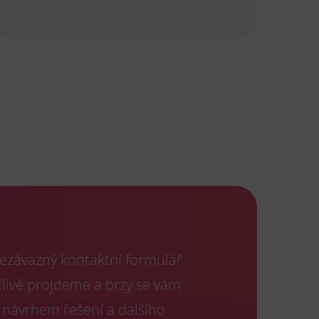
ezávazný kontaktní formulář.
člivě projdeme a brzy se vám
 návrhem řešení a dalšího