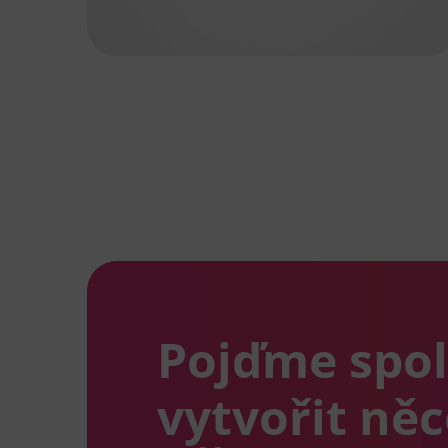
Pojďme spo
vytvořit ně