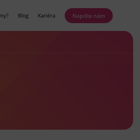
 my?
Blog
Kariéra
Napište nám