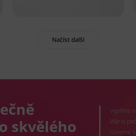
Načíst další
lečně
Vyplňte n
co skvělého
Vše si pe
ozveme s