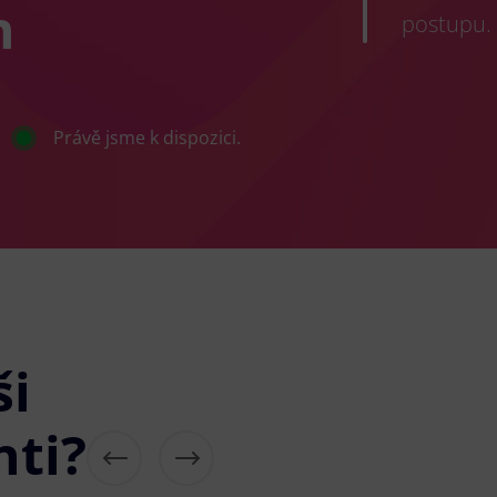
h
postupu.
Právě jsme k dispozici.
ši
nti?