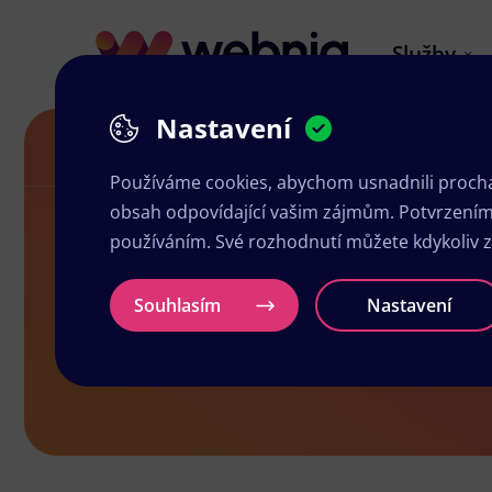
Služby
Nastavení
Grafické studio v Žirovnicích
Používáme cookies, abychom usnadnili prochá
obsah odpovídající vašim zájmům. Potvrzením n
používáním. Své rozhodnutí můžete kdykoliv 
Grafické stu
Souhlasím
Nastavení