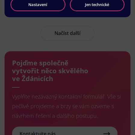
Nastavení
Jen technické
Načíst další
Pojďme společně
vytvořit něco skvělého
ve Ždánicích
Vyplňte nezávazný kontaktní formulář. Vše si
pečlivě projdeme a brzy se vám ozveme s
návrhem řešení a dalšího postupu.
Kontaktujte nás