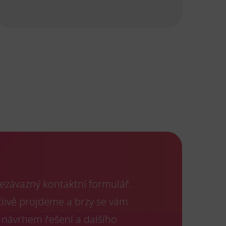
ezávazný kontaktní formulář.
člivě projdeme a brzy se vám
 návrhem řešení a dalšího