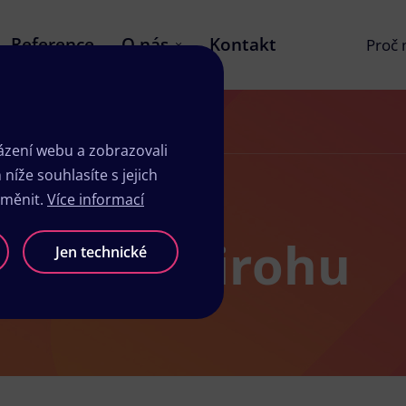
Reference
O nás
Kontakt
Proč
zení webu a zobrazovali
íže souhlasíte s jejich
změnit.
Více informací
dio ve Zbirohu
Jen technické