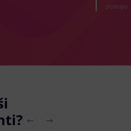
postupu.
ši
nti?