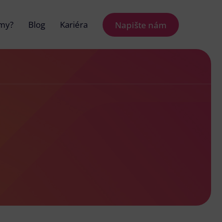
 my?
Blog
Kariéra
Napište nám