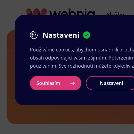
Služby
Nastavení
Grafické studio ve Zbirohu
Používáme cookies, abychom usnadnili prochá
obsah odpovídající vašim zájmům. Potvrzením n
používáním. Své rozhodnutí můžete kdykoliv 
Grafické stu
Souhlasím
Nastavení