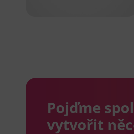
Pojďme spo
vytvořit ně