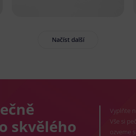
Načíst další
lečně
Vyplňte n
co skvělého
Vše si pe
ozveme s