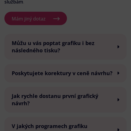
službám
.
Mám jiný dotaz
Můžu u vás poptat grafiku i bez
následného tisku?
Poskytujete korektury v ceně návrhu?
Jak rychle dostanu první grafický
návrh?
V jakých programech grafiku