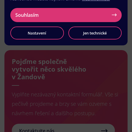
Souhlasím
Načíst další
Nastavení
Jen technické
Pojďme společně
vytvořit něco skvělého
v Žandově
Vyplňte nezávazný kontaktní formulář. Vše si
pečlivě projdeme a brzy se vám ozveme s
návrhem řešení a dalšího postupu.
Kontaktujte nás