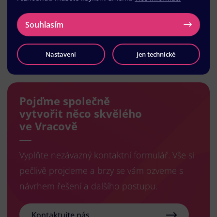
Souhlasím
Načíst další
Nastavení
Jen technické
Pojďme společně
vytvořit něco skvělého
ve Vracově
Vyplňte nezávazný kontaktní formulář. Vše si
pečlivě projdeme a brzy se vám ozveme s
návrhem řešení a dalšího postupu.
Kontaktujte nás