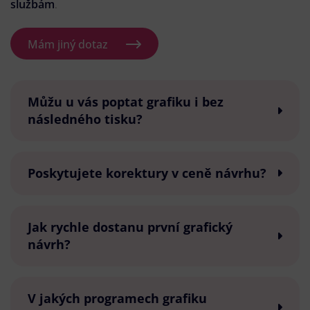
službám
.
Mám jiný dotaz
Můžu u vás poptat grafiku i bez
následného tisku?
Poskytujete korektury v ceně návrhu?
Jak rychle dostanu první grafický
návrh?
V jakých programech grafiku