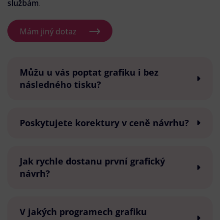
službám
.
Mám jiný dotaz
Můžu u vás poptat grafiku i bez
následného tisku?
Poskytujete korektury v ceně návrhu?
Jak rychle dostanu první grafický
návrh?
V jakých programech grafiku