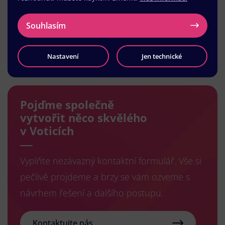
Souhlasím
Načíst další
Nastavení
Jen technické
Pojďme společně
vytvořit něco skvělého
v Voticích
Vyplňte nezávazný kontaktní formulář. Vše si
pečlivě projdeme a brzy se vám ozveme s
návrhem řešení a dalšího postupu.
Kontaktujte nás