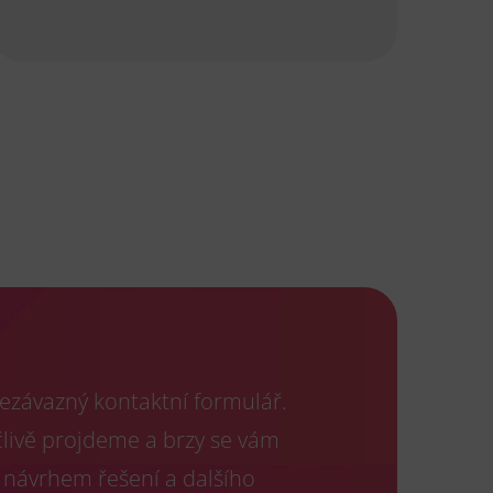
ezávazný kontaktní formulář.
člivě projdeme a brzy se vám
 návrhem řešení a dalšího