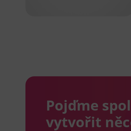
Pojďme spo
vytvořit ně