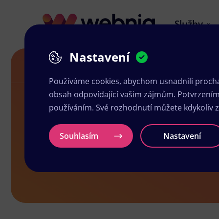
Služby
Nastavení
Grafické studio ve Velvarech
Používáme cookies, abychom usnadnili prochá
obsah odpovídající vašim zájmům. Potvrzením n
používáním. Své rozhodnutí můžete kdykoliv 
Grafické stu
Souhlasím
Nastavení