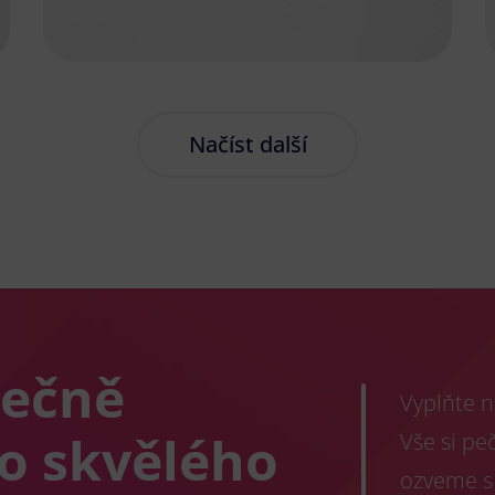
Načíst další
lečně
Vyplňte n
co skvělého
Vše si pe
ozveme s