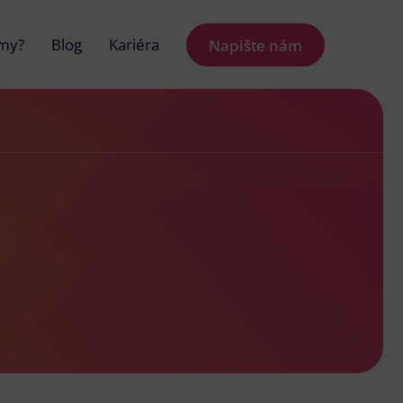
 my?
Blog
Kariéra
Napište nám