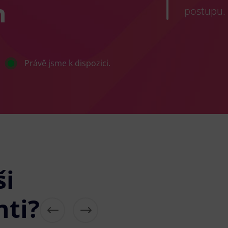
h
postupu.
Právě jsme k dispozici.
ši
nti?