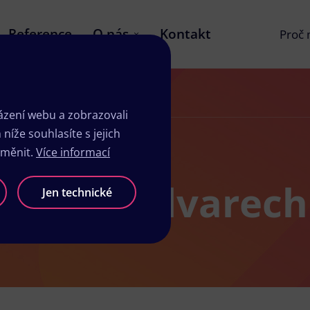
Reference
O nás
Kontakt
Proč
zení webu a zobrazovali
íže souhlasíte s jejich
změnit.
Více informací
dio ve Velvarech
Jen technické