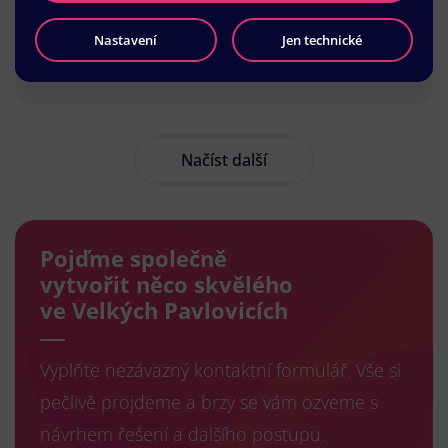
Nastavení
Jen technické
Načíst další
Pojďme společně
vytvořit něco skvělého
ve Velkých Pavlovicích
Vyplňte nezávazný kontaktní formulář. Vše si
pečlivě projdeme a brzy se vám ozveme s
návrhem řešení a dalšího postupu.