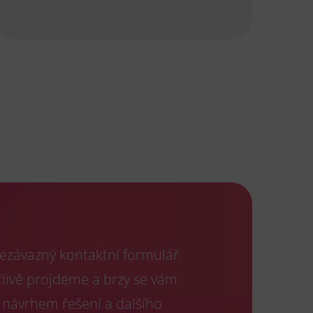
ezávazný kontaktní formulář.
člivě projdeme a brzy se vám
 návrhem řešení a dalšího