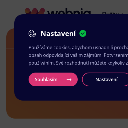
Služby
Nastavení
Grafické studio v Velkých Hamrech
Používáme cookies, abychom usnadnili prochá
obsah odpovídající vašim zájmům. Potvrzením n
používáním. Své rozhodnutí můžete kdykoliv 
Grafické st
Souhlasím
Nastavení