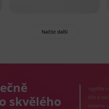
Načíst další
lečně
Vyplňte n
co skvělého
Vše si pe
ozveme s