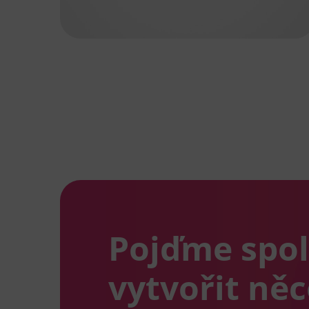
Pojďme spo
vytvořit ně