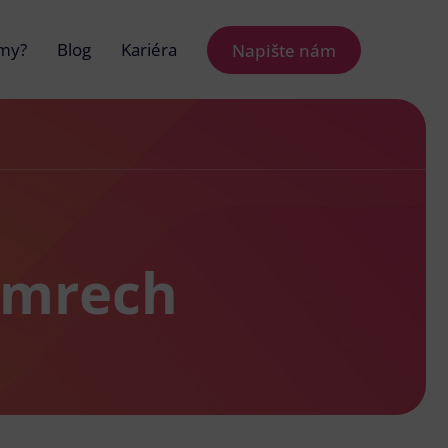
 my?
Blog
Kariéra
Napište nám
amrech