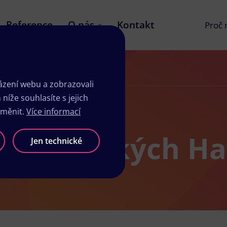
Reference
O nás
Kontakt
Proč
zení webu a zobrazovali
íže souhlasíte s jejich
změnit.
Více informací
udio v Velkých H
Jen technické