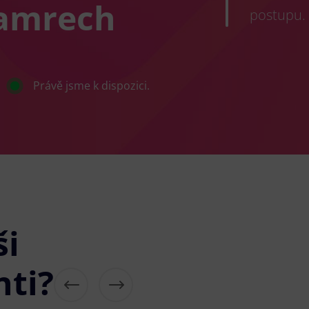
Hamrech
postupu.
Právě jsme k dispozici.
ši
nti?