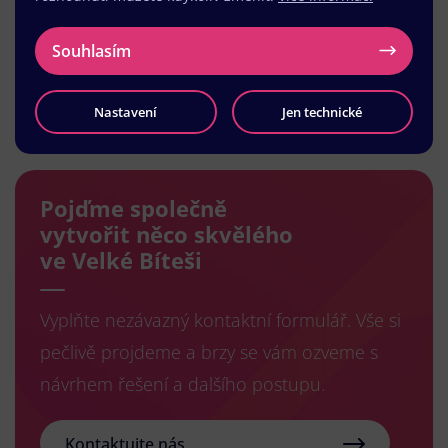
Souhlasím
Načíst další
Nastavení
Jen technické
Pojďme společně
vytvořit něco skvělého
ve Velké Bíteši
Vyplňte nezávazný kontaktní formulář. Vše si
pečlivě projdeme a brzy se vám ozveme s
návrhem řešení a dalšího postupu.
Kontaktujte nás