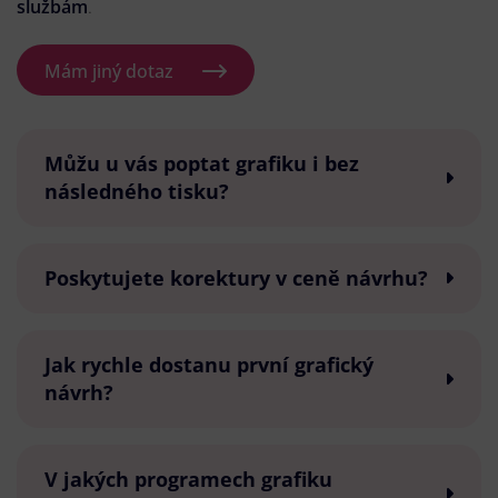
službám
.
Mám jiný dotaz
Můžu u vás poptat grafiku i bez
následného tisku?
Poskytujete korektury v ceně návrhu?
Jak rychle dostanu první grafický
návrh?
V jakých programech grafiku