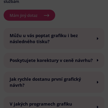
službám
.
Mám jiný dotaz
Můžu u vás poptat grafiku i bez
následného tisku?
Poskytujete korektury v ceně návrhu?
Jak rychle dostanu první grafický
návrh?
V jakých programech grafiku