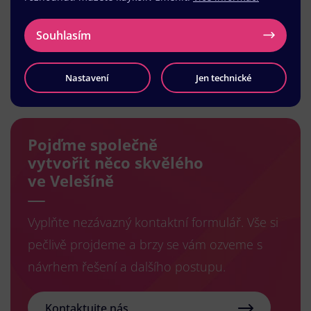
Souhlasím
Načíst další
Nastavení
Jen technické
Pojďme společně
vytvořit něco skvělého
ve Velešíně
Vyplňte nezávazný kontaktní formulář. Vše si
pečlivě projdeme a brzy se vám ozveme s
návrhem řešení a dalšího postupu.
Kontaktujte nás