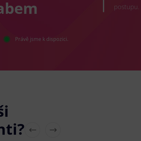
Labem
postupu.
Právě jsme k dispozici.
ši
nti?