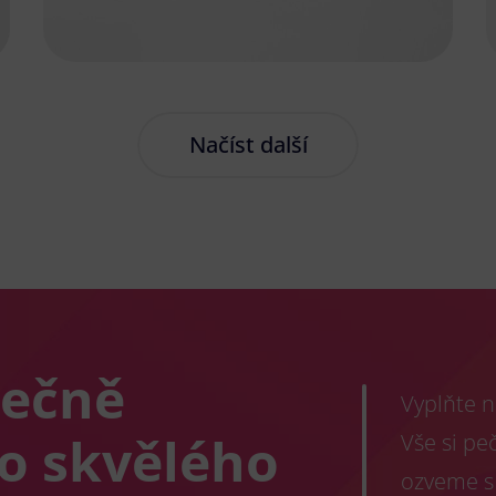
Načíst další
lečně
Vyplňte n
co skvělého
Vše si pe
ozveme s