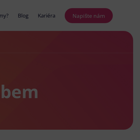
 my?
Blog
Kariéra
Napište nám
Labem