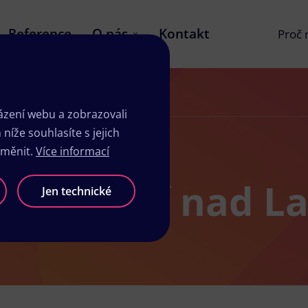
Reference
O nás
Kontakt
Proč
zení webu a zobrazovali
íže souhlasíte s jejich
změnit.
Více informací
dio v Ústí nad 
Jen technické