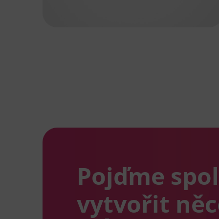
Pojďme spo
vytvořit ně