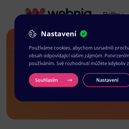
Služby
Nastavení
Grafické studio v Ústí nad Labem
Používáme cookies, abychom usnadnili prochá
obsah odpovídající vašim zájmům. Potvrzením n
používáním. Své rozhodnutí můžete kdykoliv 
Grafické stu
Souhlasím
Nastavení