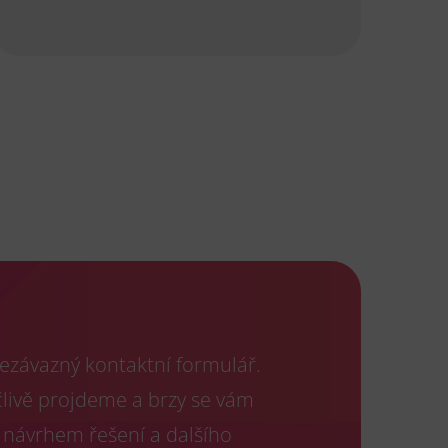
ezávazný kontaktní formulář.
člivě projdeme a brzy se vám
 návrhem řešení a dalšího