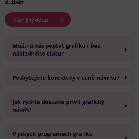
službám
.
Mám jiný dotaz
Můžu u vás poptat grafiku i bez
následného tisku?
Poskytujete korektury v ceně návrhu?
Jak rychle dostanu první grafický
návrh?
V jakých programech grafiku