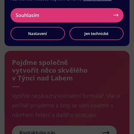
Souhlasím
Načíst další
Nastavení
Jen technické
Pojďme společně
vytvořit něco skvělého
v Týnci nad Labem
Vyplňte nezávazný kontaktní formulář. Vše si
pečlivě projdeme a brzy se vám ozveme s
návrhem řešení a dalšího postupu.
Kontaktujte nás