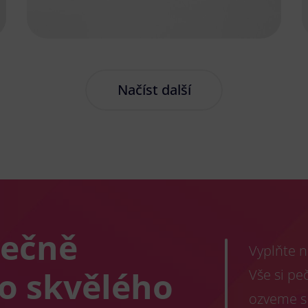
Načíst další
lečně
Vyplňte n
co skvělého
Vše si pe
ozveme s