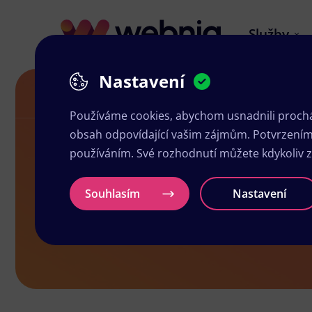
Služby
Nastavení
Grafické studio v Trutnově
Používáme cookies, abychom usnadnili prochá
obsah odpovídající vašim zájmům. Potvrzením n
používáním. Své rozhodnutí můžete kdykoliv 
Grafické stu
Souhlasím
Nastavení