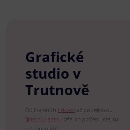
Grafické
studio v
Trutnově
Od firemních
tiskovin
až po celkovou
firemní identitu
. Vše, co potřebujete, na
jednom místě.