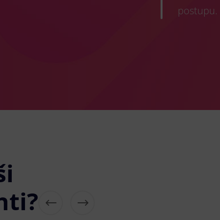
postupu.
ši
nti?