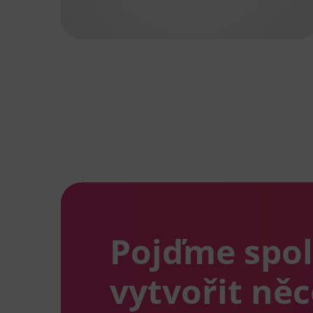
Pojďme spo
vytvořit ně