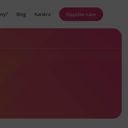
 my?
Blog
Kariéra
Napište nám