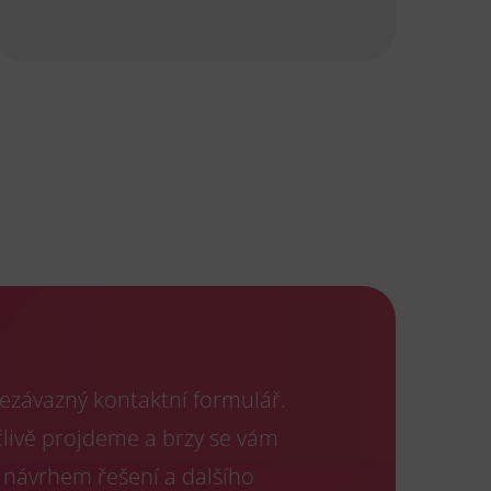
ezávazný kontaktní formulář.
člivě projdeme a brzy se vám
 návrhem řešení a dalšího