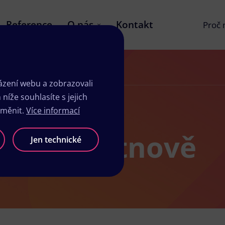
Reference
O nás
Kontakt
Proč
zení webu a zobrazovali
íže souhlasíte s jejich
změnit.
Více informací
dio v Trutnově
Jen technické