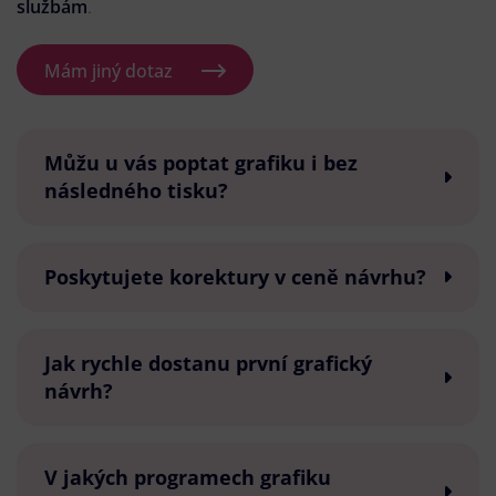
službám
.
Mám jiný dotaz
Můžu u vás poptat grafiku i bez
následného tisku?
Poskytujete korektury v ceně návrhu?
Jak rychle dostanu první grafický
návrh?
V jakých programech grafiku