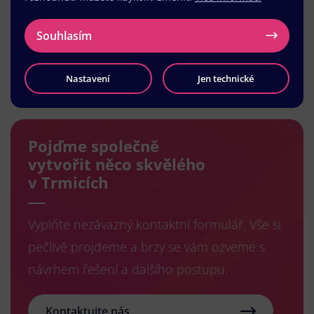
Souhlasím
Načíst další
Nastavení
Jen technické
Pojďme společně
vytvořit něco skvělého
v Trmicích
Vyplňte nezávazný kontaktní formulář. Vše si
pečlivě projdeme a brzy se vám ozveme s
návrhem řešení a dalšího postupu.
Kontaktujte nás