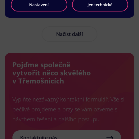
Nastavení
Jen technické
Načíst další
Pojďme společně
vytvořit něco skvělého
v Třemošnicích
Vyplňte nezávazný kontaktní formulář. Vše si
pečlivě projdeme a brzy se vám ozveme s
návrhem řešení a dalšího postupu.
Kontaktujte nás