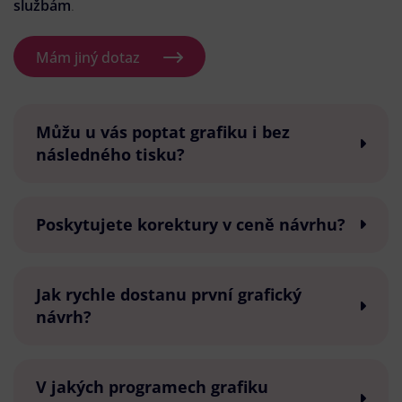
službám
.
Mám jiný dotaz
Můžu u vás poptat grafiku i bez
následného tisku?
Poskytujete korektury v ceně návrhu?
Jak rychle dostanu první grafický
návrh?
V jakých programech grafiku