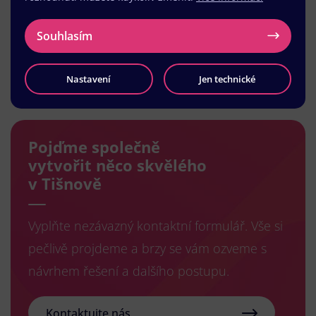
Souhlasím
Načíst další
Nastavení
Jen technické
Pojďme společně
vytvořit něco skvělého
v Tišnově
Vyplňte nezávazný kontaktní formulář. Vše si
pečlivě projdeme a brzy se vám ozveme s
návrhem řešení a dalšího postupu.
Kontaktujte nás