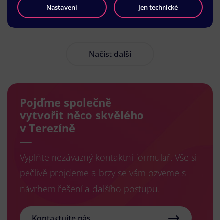
Nastavení
Jen technické
Načíst další
Pojďme společně
vytvořit něco skvělého
v Terezíně
Vyplňte nezávazný kontaktní formulář. Vše si
pečlivě projdeme a brzy se vám ozveme s
návrhem řešení a dalšího postupu.
Kontaktujte nás