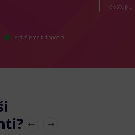
postupu.
Právě jsme k dispozici.
ši
nti?