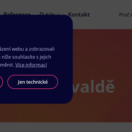
Reference
O nás
Kontakt
Proč
zení webu a zobrazovali
íže souhlasíte s jejich
změnit.
Více informací
dio v Tanvaldě
Jen technické