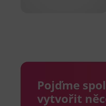
Pojďme spo
vytvořit ně