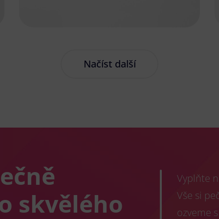
Načíst další
lečně
Vyplňte n
co skvělého
Vše si pe
ozveme s