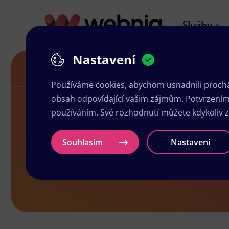
Služby
Nastavení
Grafické studio v Tanvaldě
Používáme cookies, abychom usnadnili prochá
obsah odpovídající vašim zájmům. Potvrzením n
používáním. Své rozhodnutí můžete kdykoliv 
Grafické stu
Souhlasím
Nastavení