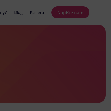
 my?
Blog
Kariéra
Napište nám