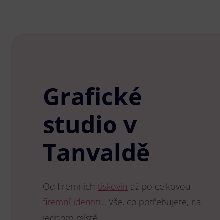
Grafické
studio v
Tanvaldě
Od firemních
tiskovin
až po celkovou
firemní identitu
. Vše, co potřebujete, na
jednom místě.