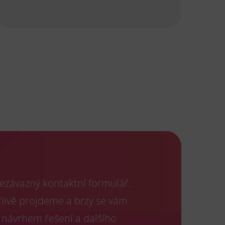
ezávazný kontaktní formulář.
člivě projdeme a brzy se vám
 návrhem řešení a dalšího