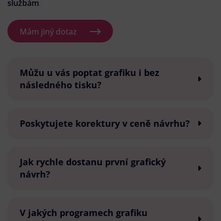
službám
.
Mám jiný dotaz
Můžu u vás poptat grafiku i bez
následného tisku?
Poskytujete korektury v ceně návrhu?
Jak rychle dostanu první grafický
návrh?
V jakých programech grafiku