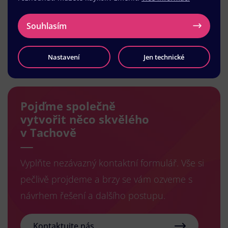
Souhlasím
Načíst další
Nastavení
Jen technické
Pojďme společně
vytvořit něco skvělého
v Tachově
Vyplňte nezávazný kontaktní formulář. Vše si
pečlivě projdeme a brzy se vám ozveme s
návrhem řešení a dalšího postupu.
Kontaktujte nás