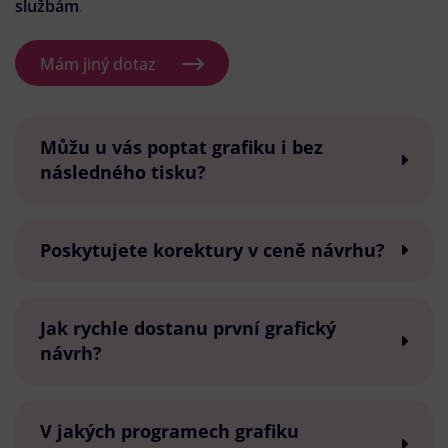
službám
.
Mám jiný dotaz
Můžu u vás poptat grafiku i bez
následného tisku?
Poskytujete korektury v ceně návrhu?
Jak rychle dostanu první grafický
návrh?
V jakých programech grafiku