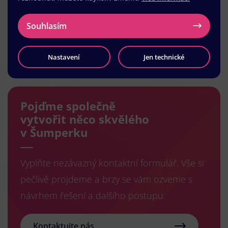
Souhlasím
Načíst další
Nastavení
Jen technické
Pojďme společně
vytvořit něco skvělého
v Šumperku
Vyplňte nezávazný kontaktní formulář. Vše si
pečlivě projdeme a brzy se vám ozveme s
návrhem řešení a dalšího postupu.
Kontaktujte nás