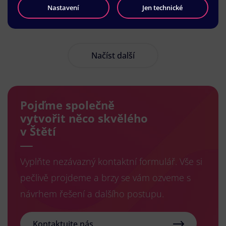
Nastavení
Jen technické
Načíst další
Pojďme společně
vytvořit něco skvělého
v Štětí
Vyplňte nezávazný kontaktní formulář. Vše si
pečlivě projdeme a brzy se vám ozveme s
návrhem řešení a dalšího postupu.
Kontaktujte nás