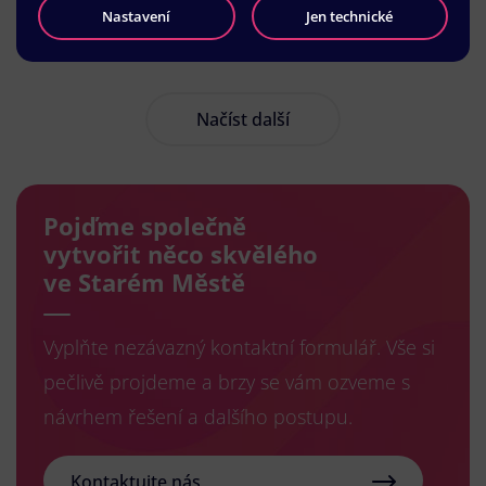
Nastavení
Jen technické
Načíst další
Pojďme společně
vytvořit něco skvělého
ve Starém Městě
Vyplňte nezávazný kontaktní formulář. Vše si
pečlivě projdeme a brzy se vám ozveme s
návrhem řešení a dalšího postupu.
Kontaktujte nás