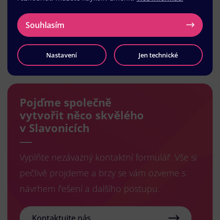
Souhlasím
Načíst další
Nastavení
Jen technické
Pojďme společně
vytvořit něco skvělého
v Slavonicích
Vyplňte nezávazný kontaktní formulář. Vše si
pečlivě projdeme a brzy se vám ozveme s
návrhem řešení a dalšího postupu.
Kontaktujte nás