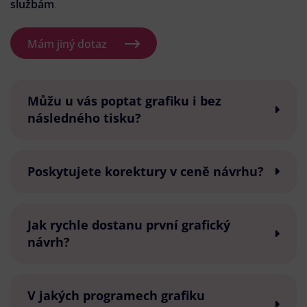
službám
.
Mám jiný dotaz
Můžu u vás poptat grafiku i bez
následného tisku?
Poskytujete korektury v ceně návrhu?
Jak rychle dostanu první grafický
návrh?
V jakých programech grafiku