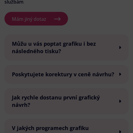
službám
.
Mám jiný dotaz
Můžu u vás poptat grafiku i bez
následného tisku?
Poskytujete korektury v ceně návrhu?
Jak rychle dostanu první grafický
návrh?
V jakých programech grafiku