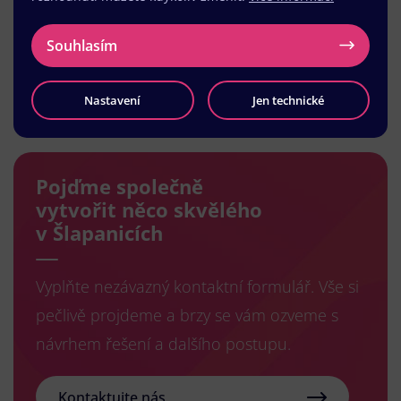
Souhlasím
Načíst další
Nastavení
Jen technické
Pojďme společně
vytvořit něco skvělého
v Šlapanicích
Vyplňte nezávazný kontaktní formulář. Vše si
pečlivě projdeme a brzy se vám ozveme s
návrhem řešení a dalšího postupu.
Kontaktujte nás