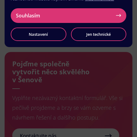
Souhlasím
Načíst další
Nastavení
Jen technické
Pojďme společně
vytvořit něco skvělého
v Šenově
Vyplňte nezávazný kontaktní formulář. Vše si
pečlivě projdeme a brzy se vám ozveme s
návrhem řešení a dalšího postupu.
Kontaktujte nás