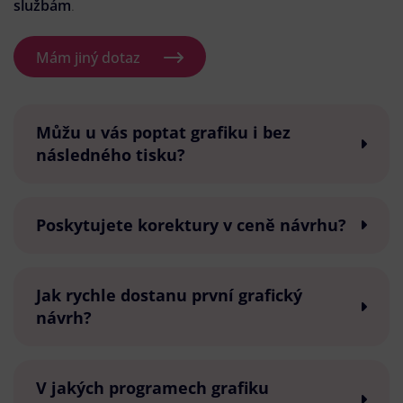
službám
.
Mám jiný dotaz
Můžu u vás poptat grafiku i bez
následného tisku?
Poskytujete korektury v ceně návrhu?
Jak rychle dostanu první grafický
návrh?
V jakých programech grafiku