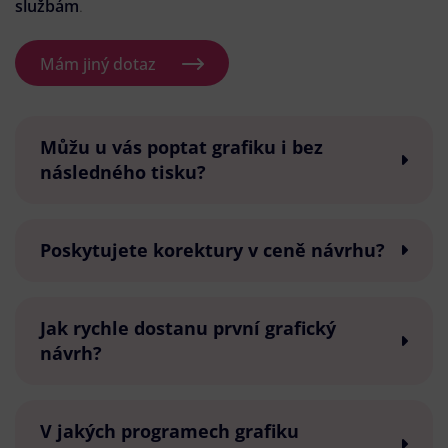
službám
.
Mám jiný dotaz
Můžu u vás poptat grafiku i bez
následného tisku?
Poskytujete korektury v ceně návrhu?
Jak rychle dostanu první grafický
návrh?
V jakých programech grafiku