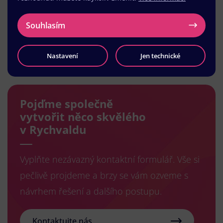
Souhlasím
Načíst další
Nastavení
Jen technické
Pojďme společně
vytvořit něco skvělého
v Rychvaldu
Vyplňte nezávazný kontaktní formulář. Vše si
pečlivě projdeme a brzy se vám ozveme s
návrhem řešení a dalšího postupu.
Kontaktujte nás