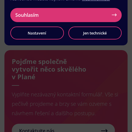
Souhlasím
Načíst další
Nastavení
Jen technické
Pojďme společně
vytvořit něco skvělého
v Plané
Vyplňte nezávazný kontaktní formulář. Vše si
pečlivě projdeme a brzy se vám ozveme s
návrhem řešení a dalšího postupu.
Kontaktujte nás