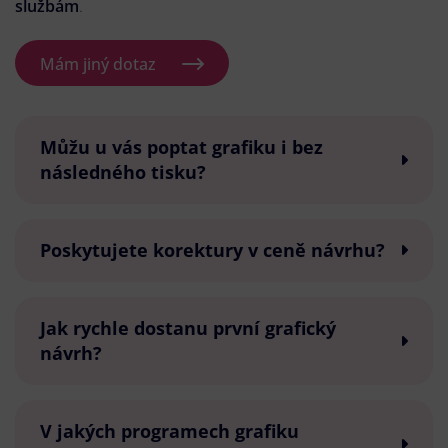
službám
.
Mám jiný dotaz
Můžu u vás poptat grafiku i bez
následného tisku?
Poskytujete korektury v ceně návrhu?
Jak rychle dostanu první grafický
návrh?
V jakých programech grafiku