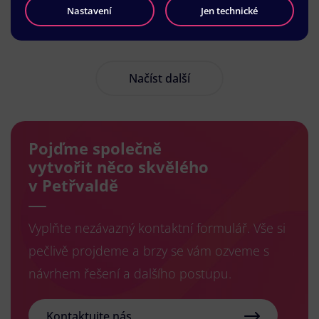
Nastavení
Jen technické
Načíst další
Pojďme společně
vytvořit něco skvělého
v Petřvaldě
Vyplňte nezávazný kontaktní formulář. Vše si
pečlivě projdeme a brzy se vám ozveme s
návrhem řešení a dalšího postupu.
Kontaktujte nás