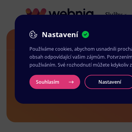
Služby
Nastavení
Grafické studio v Pardubicích
Používáme cookies, abychom usnadnili prochá
obsah odpovídající vašim zájmům. Potvrzením n
používáním. Své rozhodnutí můžete kdykoliv 
Grafické stu
Souhlasím
Nastavení