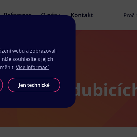
Reference
O nás
Kontakt
Proč
zení webu a zobrazovali
íže souhlasíte s jejich
změnit.
Více informací
dio v Pardubicíc
Jen technické