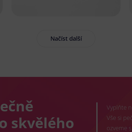
Načíst další
lečně
Vyplňte n
co skvělého
Vše si pe
ozveme s