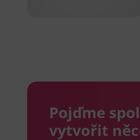
Pojďme spo
vytvořit ně