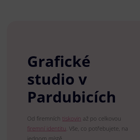
Grafické
studio v
Pardubicích
Od firemních
tiskovin
až po celkovou
firemní identitu
. Vše, co potřebujete, na
jednom místě.