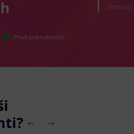
ch
postupu.
Právě jsme k dispozici.
ši
nti?