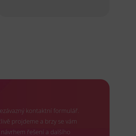
ezávazný kontaktní formulář.
člivě projdeme a brzy se vám
 návrhem řešení a dalšího