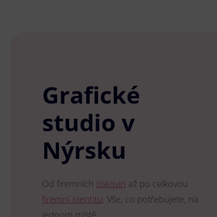
Grafické
studio v
Nýrsku
Od firemních
tiskovin
až po celkovou
firemní identitu
. Vše, co potřebujete, na
jednom místě.