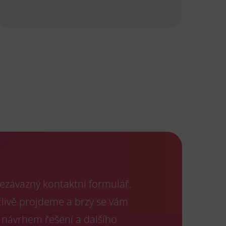
ezávazný kontaktní formulář.
člivě projdeme a brzy se vám
 návrhem řešení a dalšího