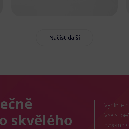
Načíst další
lečně
Vyplňte n
co skvělého
Vše si pe
ozveme s