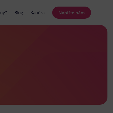
 my?
Blog
Kariéra
Napište nám