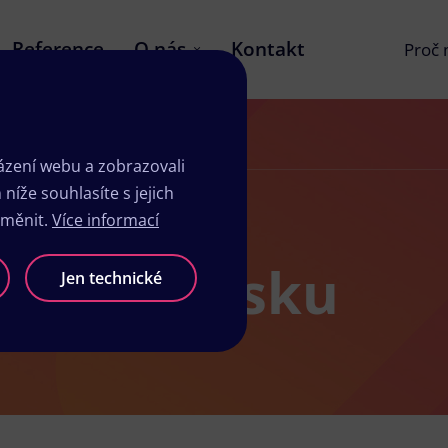
Reference
O nás
Kontakt
Proč
zení webu a zobrazovali
íže souhlasíte s jejich
změnit.
Více informací
dio v Nýrsku
Jen technické