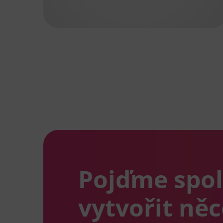
Pojďme spo
vytvořit ně