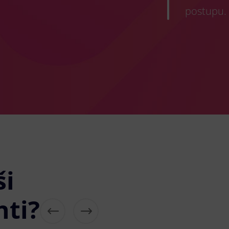
postupu.
ši
nti?