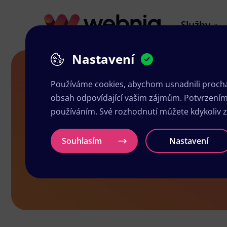
Služby
Nastavení
Grafické studio v Nýrsku
Používáme cookies, abychom usnadnili prochá
obsah odpovídající vašim zájmům. Potvrzením n
používáním. Své rozhodnutí můžete kdykoliv 
Grafické stu
Souhlasím
Nastavení