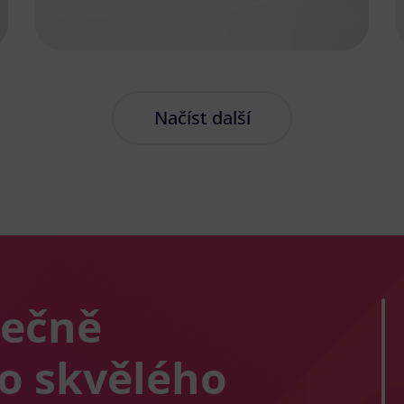
Načíst další
lečně
co skvělého