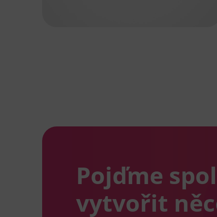
Pojďme spo
vytvořit ně