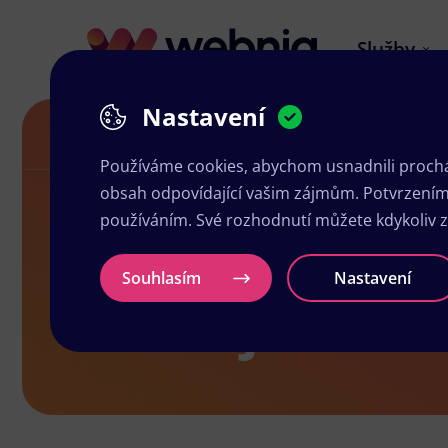
Služby
Nastavení
Grafické studio v Novém Městě nad Met
Používáme cookies, abychom usnadnili prochá
obsah odpovídající vašim zájmům. Potvrzením n
používáním. Své rozhodnutí můžete kdykoliv 
Grafické st
Souhlasím
Nastavení
Metují