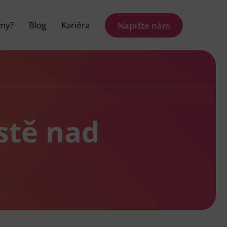
 my?
Blog
Kariéra
Napište nám
stě nad