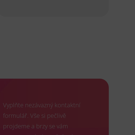
Vyplňte nezávazný kontaktní
formulář. Vše si pečlivě
projdeme a brzy se vám