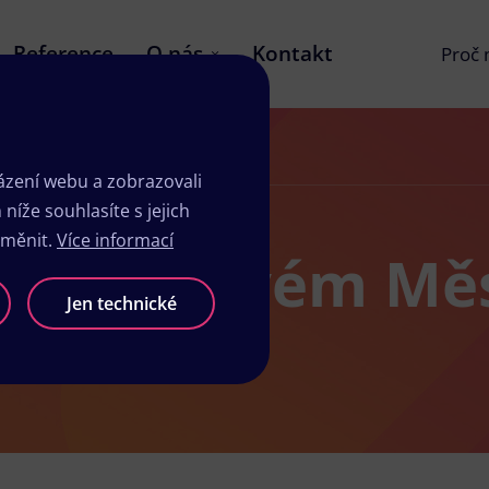
Reference
O nás
Kontakt
Proč
ují
zení webu a zobrazovali
íže souhlasíte s jejich
změnit.
Více informací
udio v Novém Mě
Jen technické