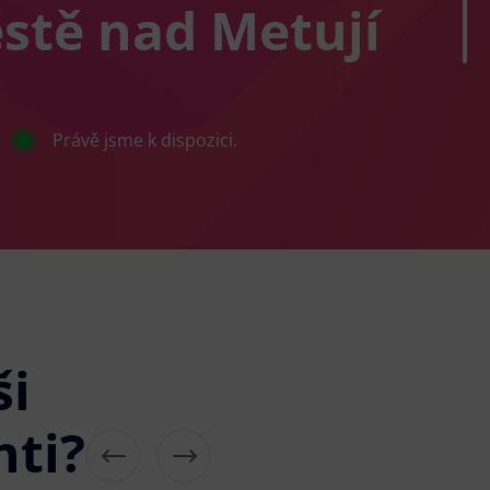
stě nad Metují
Právě jsme k dispozici.
ši
nti?