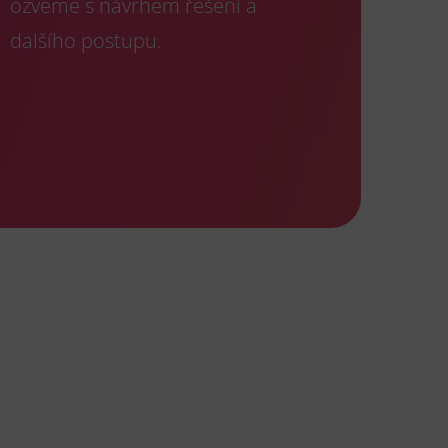
ozveme s návrhem řešení a
dalšího postupu.