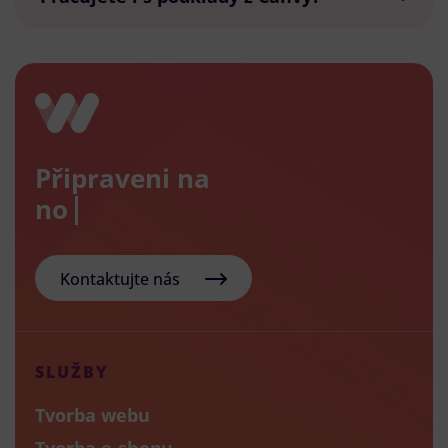
Připraveni na
nový e
Kontaktujte nás
SLUŽBY
Tvorba webu
Tvorba e-shopu