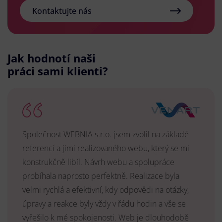
Kontaktujte nás
Jak hodnotí naši
práci sami klienti?
Společnost WEBNIA s.r.o. jsem zvolil na základě
referencí a jimi realizovaného webu, který se mi
konstrukčně libíl. Návrh webu a spolupráce
probíhala naprosto perfektně. Realizace byla
velmi rychlá a efektivní, kdy odpovědi na otázky,
úpravy a reakce byly vždy v řádu hodin a vše se
vyřešilo k mé spokojenosti. Web je dlouhodobě