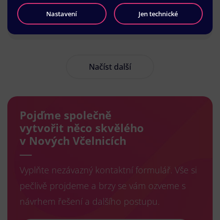
Nastavení
Jen technické
Načíst další
Pojďme společně
vytvořit něco skvělého
v Nových Včelnicích
Vyplňte nezávazný kontaktní formulář. Vše si
pečlivě projdeme a brzy se vám ozveme s
návrhem řešení a dalšího postupu.