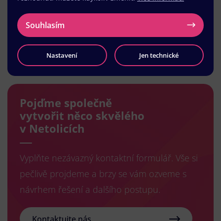
Souhlasím
Načíst další
Nastavení
Jen technické
Pojďme společně
vytvořit něco skvělého
v Netolicích
Vyplňte nezávazný kontaktní formulář. Vše si
pečlivě projdeme a brzy se vám ozveme s
návrhem řešení a dalšího postupu.
Kontaktujte nás