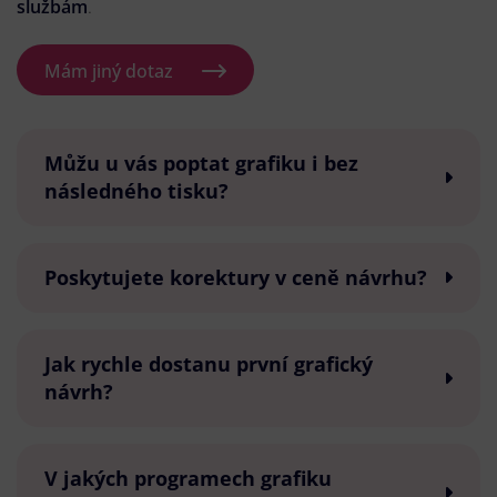
službám
.
Mám jiný dotaz
Můžu u vás poptat grafiku i bez
následného tisku?
Poskytujete korektury v ceně návrhu?
Jak rychle dostanu první grafický
návrh?
V jakých programech grafiku