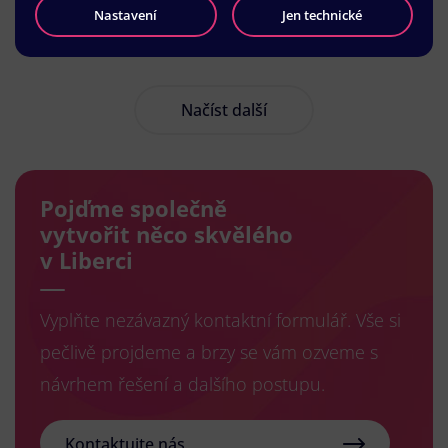
Nastavení
Jen technické
Načíst další
Pojďme společně
vytvořit něco skvělého
v Liberci
Vyplňte nezávazný kontaktní formulář. Vše si
pečlivě projdeme a brzy se vám ozveme s
návrhem řešení a dalšího postupu.
Kontaktujte nás