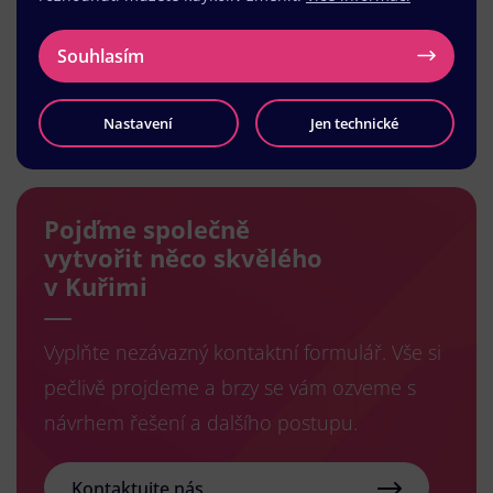
Souhlasím
Načíst další
Nastavení
Jen technické
Pojďme společně
vytvořit něco skvělého
v Kuřimi
Vyplňte nezávazný kontaktní formulář. Vše si
pečlivě projdeme a brzy se vám ozveme s
návrhem řešení a dalšího postupu.
Kontaktujte nás