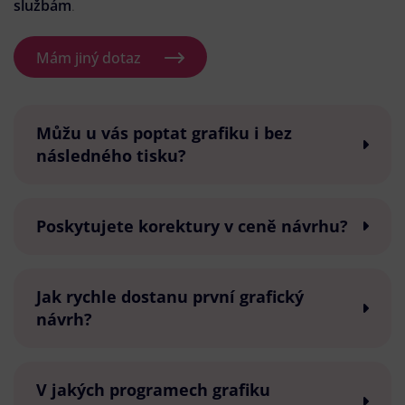
službám
.
Mám jiný dotaz
Můžu u vás poptat grafiku i bez
následného tisku?
Poskytujete korektury v ceně návrhu?
Jak rychle dostanu první grafický
návrh?
V jakých programech grafiku