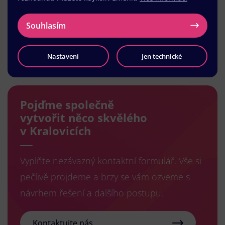
Souhlasím
Načíst další
Nastavení
Jen technické
Pojďme společně
vytvořit něco skvělého
v Kralovicích
Vyplňte nezávazný kontaktní formulář. Vše si
pečlivě projdeme a brzy se vám ozveme s
návrhem řešení a dalšího postupu.
Kontaktujte nás