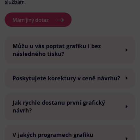
službám
.
Mám jiný dotaz
Můžu u vás poptat grafiku i bez
následného tisku?
Poskytujete korektury v ceně návrhu?
Jak rychle dostanu první grafický
návrh?
V jakých programech grafiku