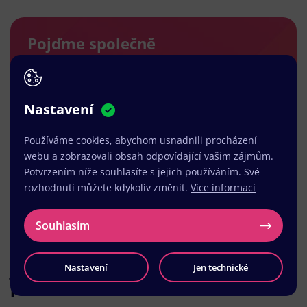
Pojďme společně
vytvořit něco skvělého
v Koryčanech
Nastavení
Vyplňte nezávazný kontaktní formulář. Vše si
Používáme cookies, abychom usnadnili procházení
pečlivě projdeme a brzy se vám ozveme s
webu a zobrazovali obsah odpovídající vašim zájmům.
návrhem řešení a dalšího postupu.
Potvrzením níže souhlasíte s jejich používáním. Své
rozhodnutí můžete kdykoliv změnit.
Více informací
Kontaktujte nás
Souhlasím
Jak hodnotí naši
Nastavení
Jen technické
práci sami klienti?