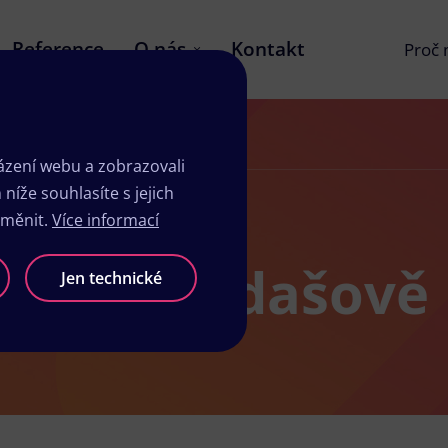
Reference
O nás
Kontakt
Proč
zení webu a zobrazovali
íže souhlasíte s jejich
změnit.
Více informací
dio v Kardašově
Jen technické