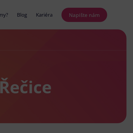
 my?
Blog
Kariéra
Napište nám
 Řečice