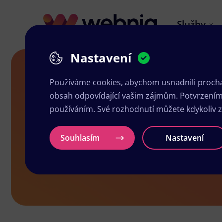
Služby
Nastavení
Grafické studio v Kardašově Řečice
Používáme cookies, abychom usnadnili prochá
obsah odpovídající vašim zájmům. Potvrzením n
používáním. Své rozhodnutí můžete kdykoliv 
Grafické stu
Souhlasím
Nastavení