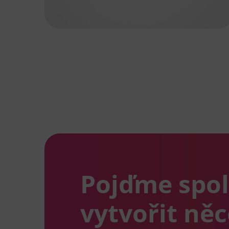
Pojďme spo
vytvořit ně