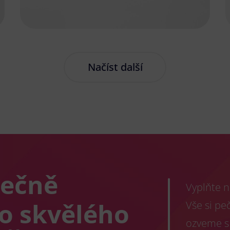
Načíst další
lečně
Vyplňte n
co skvělého
Vše si pe
ozveme s