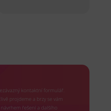
ezávazný kontaktní formulář.
člivě projdeme a brzy se vám
 návrhem řešení a dalšího