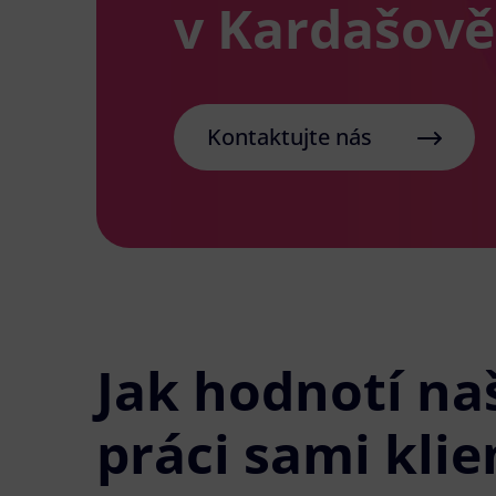
v Kardašově
Kontaktujte nás
Jak hodnotí na
práci sami klie