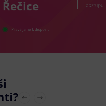
 Řečice
postupu.
Právě jsme k dispozici.
ši
nti?