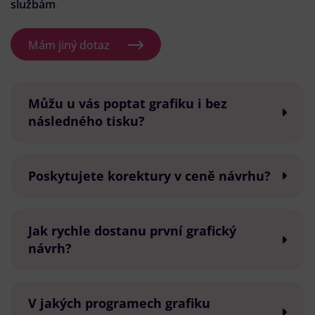
službám
.
Mám jiný dotaz
Můžu u vás poptat grafiku i bez
následného tisku?
Poskytujete korektury v ceně návrhu?
Jak rychle dostanu první grafický
návrh?
V jakých programech grafiku