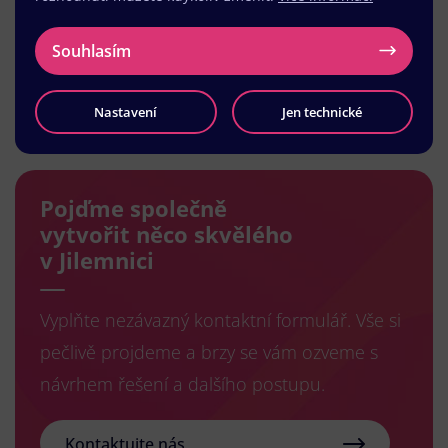
Souhlasím
Načíst další
Nastavení
Jen technické
Pojďme společně
vytvořit něco skvělého
v Jilemnici
Vyplňte nezávazný kontaktní formulář. Vše si
pečlivě projdeme a brzy se vám ozveme s
návrhem řešení a dalšího postupu.
Kontaktujte nás